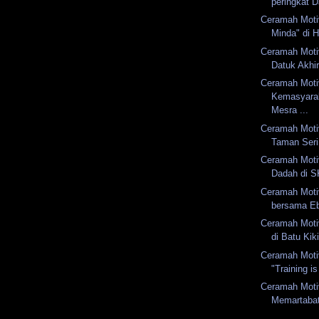
peringkat D
Ceramah Moti
Minda" di H
Ceramah Moti
Datuk Akhi
Ceramah Moti
Kemasyarak
Mesra ...
Ceramah Motiv
Taman Seri
Ceramah Moti
Dadah di S
Ceramah Motiv
bersama Eb
Ceramah Moti
di Batu Kik
Ceramah Moti
"Training i
Ceramah Moti
Memartabat