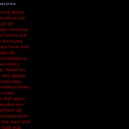
MALAYSIA
 yang dikasihi,
ta bersatu hati
uan dan
 dalam membentuk
ci murni ke arah
 alumni yang
yai hasrat untuk
ingan dan
emi keberterusan
nia debat &
iki. Marilah kita
 serta daripada
 sahaja tanpa
membiarkan mereka
la mereka
u. Baik apapun
wujudkan demi
ng Alumni ada
ung tanpa pernah
 tidak wujud untuk
 malah tetap