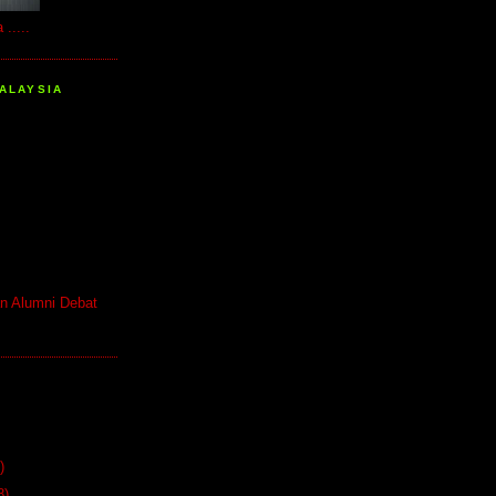
.....
ALAYSIA
n Alumni Debat
)
8)