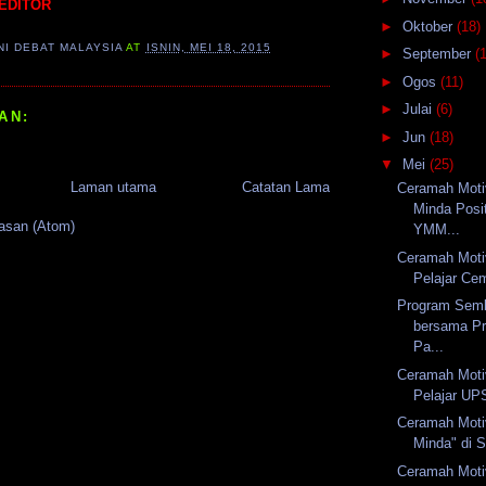
EDITOR
►
Oktober
(18)
NI DEBAT MALAYSIA
AT
ISNIN, MEI 18, 2015
►
September
(
►
Ogos
(11)
►
Julai
(6)
AN:
►
Jun
(18)
▼
Mei
(25)
Laman utama
Catatan Lama
Ceramah Moti
Minda Posit
lasan (Atom)
YMM...
Ceramah Moti
Pelajar Cem
Program Semb
bersama P
Pa...
Ceramah Mot
Pelajar UP
Ceramah Moti
Minda" di 
Ceramah Moti