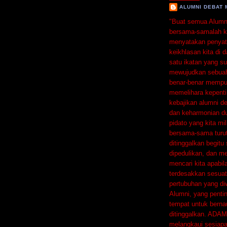
ALUMNI DEBAT 
"Buat semua Alumni
bersama-samalah ki
menyatakan penyat
keikhlasan kita di
satu ikatan yang su
mewujudkan sebuah
benar-benar mempun
memelihara kepent
kebajikan alumni d
dan keharmonian du
pidato yang kita mil
bersama-sama turut
ditinggalkan begitu
dipedulikan, dan 
mencari kita apabi
terdesakkan sesuat
pertubuhan yang di
Alumni, yang penti
tempat untuk berna
ditinggalkan. ADAM
melangkaui sesiapa