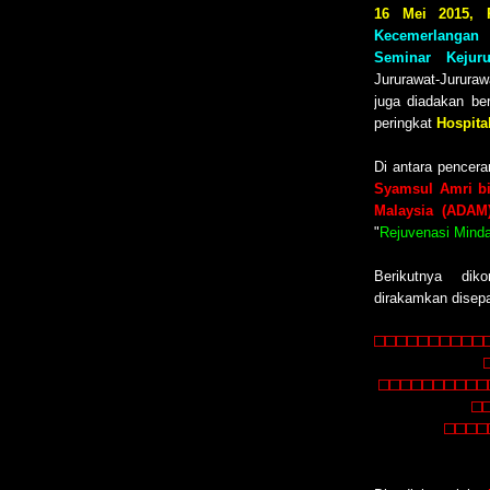
16 Mei 2015, P
Kecemerlangan 
Seminar Kejuru
Jururawat-Jururaw
juga diadakan b
peringkat
Hospita
Di antara pencer
Syamsul Amri bi
Malaysia (ADAM
"
Rejuvenasi Mind
Berikutnya di
dirakamkan disep