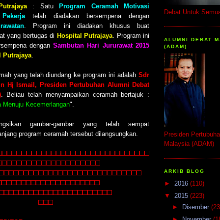
utrajaya
: Satu
Program Ceramah Motivasi
Debat Untuk Semua 
Pekerja
telah diadakan bersempena dengan
rawatan
. Program ini diadakan khusus buat
at yang bertugas di
Hospital Putrajaya
. Program ini
ALUMNI DEBAT M
ersempena dengan
Sambutan Hari Jururawat 2015
(ADAM)
l Putrajaya
.
amah yang telah diundang ke program ini adalah
Sdr
n Hj Ismail, Presiden Pertubuhan Alumni Debat
)
. Beliau telah menyampaikan ceramah bertajuk :
a Menuju Kecemerlangan
".
kongsikan gambar-gambar yang telah sempat
anjang program ceramah tersebut dilangsungkan.
Presiden Pertubuha
Malaysia (ADAM)
ARKIB BLOG
►
2016
(110)
▼
2015
(223)
►
Disember
(23
►
November
(1