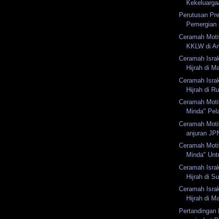
Kekeluarga
Perutusan Pr
Pemergian 
Ceramah Motiv
KKLW di Anc
Ceramah Israk
Hijrah di M
Ceramah Israk
Hijrah di Ru
Ceramah Moti
Minda" Pela
Ceramah Moti
anjuran JPN
Ceramah Moti
Minda" Unt
Ceramah Israk
Hijrah di S
Ceramah Israk
Hijrah di M
Pertandingan 