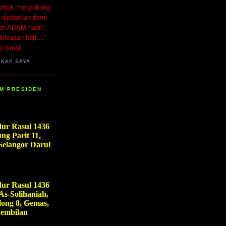
untuk menyokong
 dijalankan demi
lah ADAM hadir
hlasan hati...."
j Ismail
GKAP SAYA
M PRESIDEN
ur Rasul 1436
ng Parit 11,
Selangor Darul
ur Rasul 1436
As-Solihaniah,
long 8, Gemas,
Sembilan