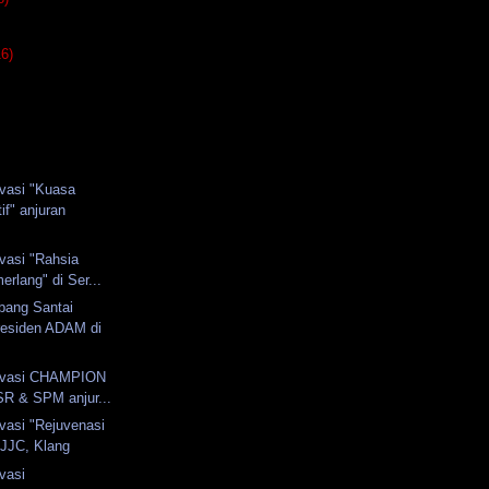
16)
vasi "Kuasa
if" anjuran
vasi "Rahsia
erlang" di Ser...
ang Santai
residen ADAM di
ivasi CHAMPION
SR & SPM anjur...
vasi "Rejuvenasi
SJJC, Klang
vasi