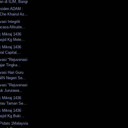
an di ILIM, Bangi
esiden ADAM :
Che Khairul Az...
asi Integriti
asa Allsuite...
 Mikraj 1436
asjid Kg Mele...
 Mikraj 1436
ral Capital,...
vasi "Rejuvenasi
jar Tingka...
vasi Hari Guru
IN Negeri Se...
vasi "Rejuvenasi
uk Jururawa...
 Mikraj 1436
urau Taman Se...
 Mikraj 1436
asjid Kg Buki...
Pidato 1Malaysia