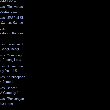
aerah Ser...
vasi "Rejuvenasi
ospital Ba...
vasi UPSR di SK
r Zaman, Rantau
vasi
atan di Karnival
asi Kejiranan di
 Bangi, Bangi
vasi Memerangi
K Padang Leba...
asi Bicara Ilmu
by Yus di S...
vasi Keibubapaan
ir, Jempol
vasi Debat :
s A Campaign"
vasi "Perjuangan
kan Ilmu"